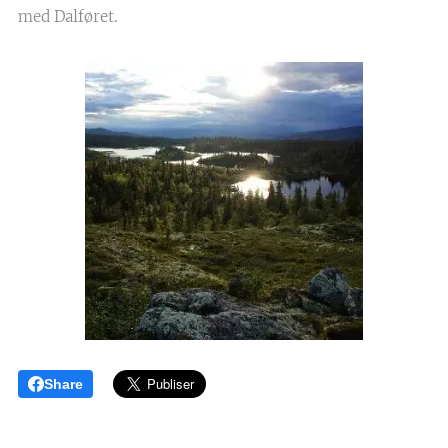
med Dalføret.
Share